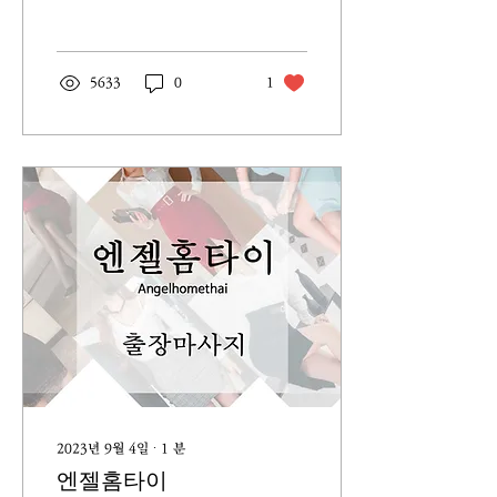
고 애기 두마리와 동네산책을
다녀왔어요 ㅎㅎ 얼마나 기운
들이 좋던지 끌려다니느라 온
몸에 알이 베겨서 자주관리
5633
0
1
를...
2023년 9월 4일
∙
1
분
엔젤홈타이