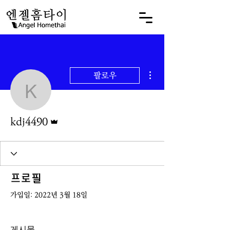
더보기
팔로우
kdj4490
운영자
kdj4490
프로필
가입일: 2022년 3월 18일
게시물