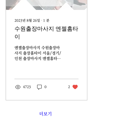
2023년 8월 26일
∙
1
분
수원출장마사지 엔젤홈타
이
엔젤출장마사지 수원출장마
사지 출장홈타이 서울/경기/
인천 출장마사지 엔젤홈타이
역시 일번출장이라그런지 예
약하고 30분만에 오네요 마사
지받으로 샵에만 다니다가 다
른사람 눈치없이 편하게 받고
싶어서 예약한 엔젤출장안마
4723
0
2
휴일에 정말 나가기도 귀찮
고...
더보기