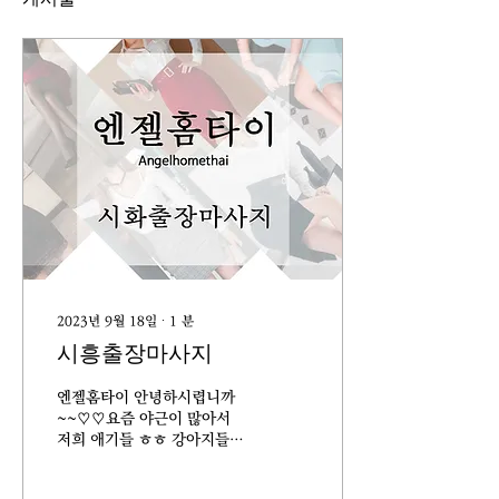
2023년 9월 18일
∙
1
분
시흥출장마사지
엔젤홈타이 안녕하시렵니까
~~♡♡요즘 야근이 많아서
저희 애기들 ㅎㅎ 강아지들은
데리고 산책을못하다 어제 시
간도 나고 저녁날씨도 선선하