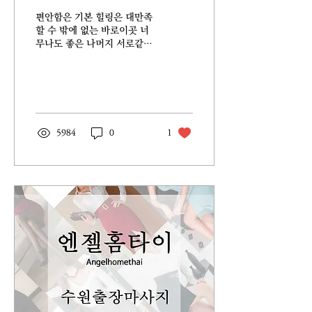
편안함은 기본 힐링은 대만족
할 수 밖에 없는 바로이곳 너
무나도 좋은 나머지 서로같이
공유해보고자 이렇게 잠시나
마 시간될때 안내해드릴까합
니다. 저는 보통 일주일에 2번
정도를 힐링하는데요 예약을
보통 2번정도하는 이유는 월
요일에는 전국민이 힘들어하
5984
0
1
는...