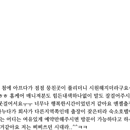
 첨에 아프다가 점점 뭉친곳이 풀리더니 시원해지더라구요
ㅎ 홈케어 매니져분도 힘든내색하나없이 말도 잘걸어주시고
못걸어서요ㅜㅜ 너무나 행복한시간이었던거 같아요 엔젤출
나누다가 회사가 다른지역쪽인데 출장이 잦은터라 숙소호
는 어디는 여유있게 예약만해주시면 방문이 가능하다고 
거같아요 저는 삐삐쓰던 시대라..^^ㅋㅋ