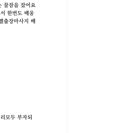
는 꿀잠을 잤어요
서 한번도 배웅
엔젤출장마사지 배
 
우리모두 부자되