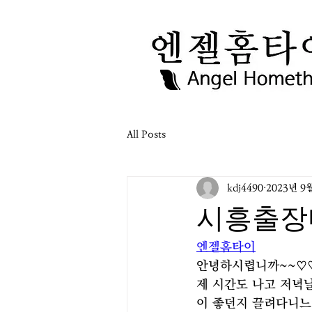
All Posts
kdj4490
2023년 9
시흥출장
엔젤홈타이
안녕하시렵니까~~♡♡
제 시간도 나고 저녁
이 좋던지 끌려다니느