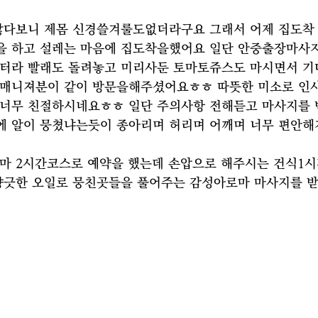
많다보니 제몸 신경쓸겨룰도없더라구요 그래서 어제 집도착 
 하고 설레는 마음에 집도착을했어요 일단 안중출장마사지
터라 빨래도 돌려놓고 미리사둔 토마토쥬스도 마시면서 
매니져분이 같이 방문을해주셨어요ㅎㅎ 따뜻한 미소로 인
너무 친절하시네요ㅎㅎ 일단 주의사항 전해듣고 마사지를 
 알이 뭉쳤냐는듯이 종아리며 허리며 어깨며 너무 편안해
마 2시간코스로 예약을 했는데 손압으로 해주시는 건식1시
향긋한 오일로 뭉친곳들을 풀어주는 감성아로마 마사지를 받